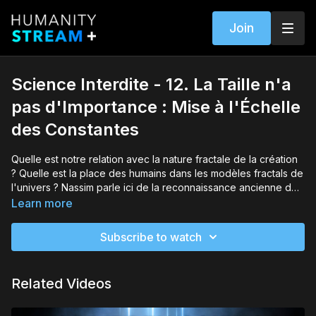
Join
Science Interdite - 12. La Taille n'a
pas d'Importance : Mise à l'Échelle
des Constantes
Quelle est notre relation avec la nature fractale de la création
? Quelle est la place des humains dans les modèles fractals de
l'univers ? Nassim parle ici de la reconnaissance ancienne de
l'échelonnement de ces modèles fractals et de la relation que
Learn more
ces modèles fractals entretiennent avec la matière noire et
l'énergie noire.
Subscribe to watch
Related Videos