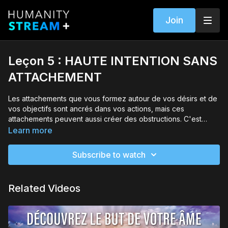
Join
Leçon 5 : HAUTE INTENTION SANS
ATTACHEMENT
Les attachements que vous formez autour de vos désirs et de
vos objectifs sont ancrés dans vos actions, mais ces
attachements peuvent aussi créer des obstructions. C'est
pourquoi c'est intégrale à suivre a un style de non-
Learn more
attachement lorsque vous travaillez pour atteindre le but de
votre âme. Sur Leçon 5, Michael va vous montrer comment
Subscribe to watch
créer une ferme objectif pour vivre votre vie quotidienne, tout
en maintenir un sentiment de non-attachement dans l'ordre à
progressez du mieux que vous pouvez.
Related Videos