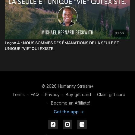
31:56
Leçon 4 : NOUS SOMMES DES ÉMANATIONS DE LA SEULE ET
UNIQUE "VIE" QUI EXISTE.
© 2026 Humanity Stream+
Terms
∙
FAQ
∙
Privacy
∙
Buy gift card
∙
Claim gift card
∙
Become an Affiliate!
Get the app ->