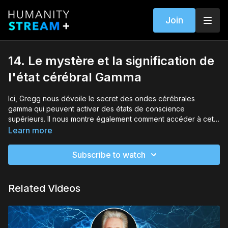
Join
14. Le mystère et la signification de
l'état cérébral Gamma
Ici, Gregg nous dévoile le secret des ondes cérébrales
gamma qui peuvent activer des états de conscience
supérieurs. Il nous montre également comment accéder à cet
état chaque fois que nous en avons besoin, afin de stimuler
Learn more
notre perception et notre mémoire, ainsi que de profiter de
ses qualités antidépressives naturelles.
Subscribe to watch
Related Videos